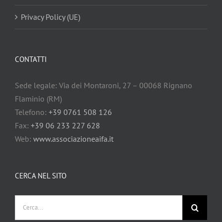
Privacy Policy (UE)
CONTATTI
Sede legale: Via dei Montaroni, 27 – 00068 Rignano
Flaminio (RM)
Telefono:
+39 0761 508 126
Fax:
+39 06 233 227 628
Web:
www.associazioneaifa.it
CERCA NEL SITO
Cerca
per: