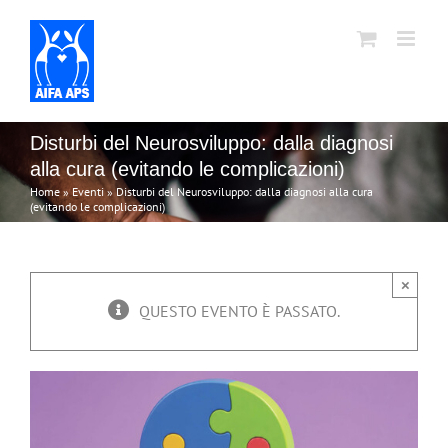
Salta
al
contenuto
Disturbi del Neurosviluppo: dalla diagnosi
alla cura (evitando le complicazioni)
Home
»
Eventi
»
Disturbi del Neurosviluppo: dalla diagnosi alla cura
(evitando le complicazioni)
×
QUESTO EVENTO È PASSATO.