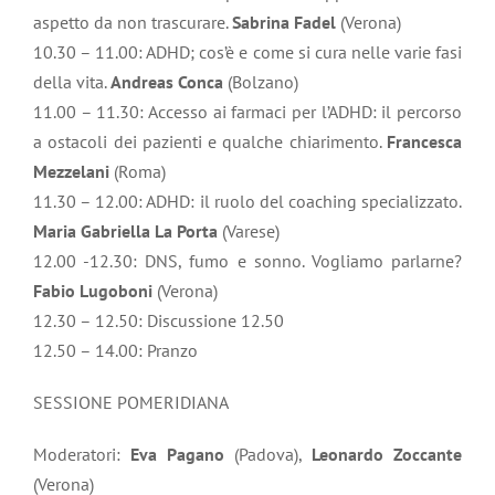
aspetto da non trascurare.
Sabrina Fadel
(Verona)
10.30 – 11.00: ADHD; cos’è e come si cura nelle varie fasi
della vita.
Andreas
Conca
(Bolzano)
11.00 – 11.30: Accesso ai farmaci per l’ADHD: il percorso
a ostacoli dei pazienti e qualche chiarimento.
Francesca
Mezzelani
(Roma)
11.30 – 12.00: ADHD: il ruolo del coaching specializzato.
Maria Gabriella
La Porta
(Varese)
12.00 -12.30: DNS, fumo e sonno. Vogliamo parlarne?
Fabio Lugoboni
(Verona)
12.30 – 12.50: Discussione 12.50
12.50 – 14.00: Pranzo
SESSIONE POMERIDIANA
Moderatori:
Eva
Pagano
(Padova),
Leonardo
Zoccante
(Verona)