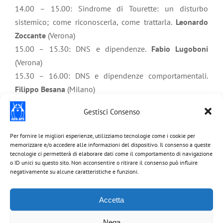
14.00 – 15.00: Sindrome di Tourette: un disturbo
sistemico; come riconoscerla, come trattarla.
Leonardo
Zoccante
(Verona)
15.00 – 15.30: DNS e dipendenze.
Fabio Lugoboni
(Verona)
15.30 – 16.00: DNS e dipendenze comportamentali.
Filippo Besana
(Milano)
16.00 – 16.30: DNS e carcere.
Enrico Capuzzi
(Monza)
Gestisci Consenso
16.30 -17.00: Discussione
17.00 -17.15: Conclusioni dei lavori e chiusura del
Per fornire le migliori esperienze, utilizziamo tecnologie come i cookie per
convegno. Apertura del questionario ECM online.
memorizzare e/o accedere alle informazioni del dispositivo. Il consenso a queste
tecnologie ci permetterà di elaborare dati come il comportamento di navigazione
o ID unici su questo sito. Non acconsentire o ritirare il consenso può influire
L’evento è gratuito. Iscrizione al link:
negativamente su alcune caratteristiche e funzioni.
https://forms.gle/MBD3atJYipuB7Lfw6
Accetta
Visualizza il
programma
Nega